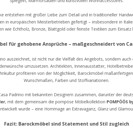
Spiegeln, Marmorsäulen und kunstvollen Wohnaccessoires.
e entstehen mit großer Liebe zum Detail und in traditioneller Handwe
n in europäischen Meisterbetrieben gefertigt – insbesondere in Italie
ien wie Echtholz, Bronze, Blattgold oder feinste Textilien zum Einsat
el für gehobene Ansprüche – maßgeschneidert von Ca
o auszeichnet, ist nicht nur die Vielfalt des Angebots, sondern auch 
ndenwünsche umzusetzen. Architekten, Innenausstatter, Hotelbetreib
hnkultur profitieren von der Möglichkeit, Barockmöbel maßanfertigen 
Wunschmaßen, Farben und Stoffvariationen.
Casa Padrino mit bekannten Designern zusammen, darunter der deuts
ler
, mit dem gemeinsam die pompöse Möbelkollektion
POMPÖÖS by
ntwickelt wurde – eine Hommage an Extravaganz, Glanz und Glamou
Fazit: Barockmöbel sind Statement und Stil zugleich