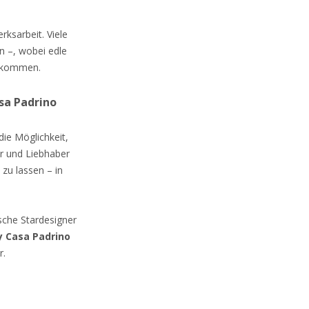
rksarbeit. Viele
n –, wobei edle
z kommen.
sa Padrino
die Möglichkeit,
er und Liebhaber
zu lassen – in
che Stardesigner
 Casa Padrino
r.