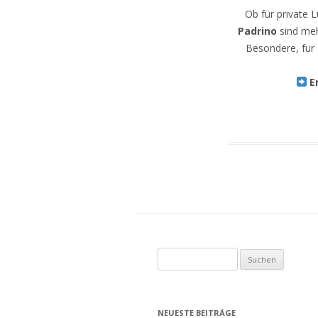
Ob für private 
Padrino
sind mehr
Besondere, für 
E
S
u
c
h
NEUESTE BEITRÄGE