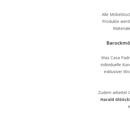
Alle Möbelstück
Produkte werde
Material
Barockmöb
Was Casa Padrin
individuelle Ku
exklusiver Wo
Zudem arbeitet 
Harald Glööck
e