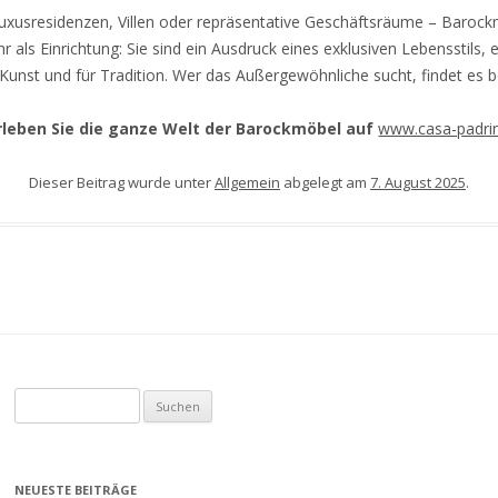
Luxusresidenzen, Villen oder repräsentative Geschäftsräume – Baroc
 als Einrichtung: Sie sind ein Ausdruck eines exklusiven Lebensstils, e
Kunst und für Tradition. Wer das Außergewöhnliche sucht, findet es b
rleben Sie die ganze Welt der Barockmöbel auf
www.casa-padri
Dieser Beitrag wurde unter
Allgemein
abgelegt am
7. August 2025
.
S
u
c
h
NEUESTE BEITRÄGE