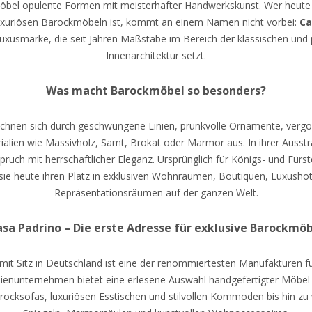
bel opulente Formen mit meisterhafter Handwerkskunst. Wer heute 
luxuriösen Barockmöbeln ist, kommt an einem Namen nicht vorbei:
Ca
uxusmarke, die seit Jahren Maßstäbe im Bereich der klassischen und 
Innenarchitektur setzt.
Was macht Barockmöbel so besonders?
chnen sich durch geschwungene Linien, prunkvolle Ornamente, vergol
alien wie Massivholz, Samt, Brokat oder Marmor aus. In ihrer Ausstr
pruch mit herrschaftlicher Eleganz. Ursprünglich für Königs- und Fürst
 sie heute ihren Platz in exklusiven Wohnräumen, Boutiquen, Luxushot
Repräsentationsräumen auf der ganzen Welt.
sa Padrino – Die erste Adresse für exklusive Barockmö
mit Sitz in Deutschland ist eine der renommiertesten Manufakturen 
lienunternehmen bietet eine erlesene Auswahl handgefertigter Möbel 
rocksofas, luxuriösen Esstischen und stilvollen Kommoden bis hin zu