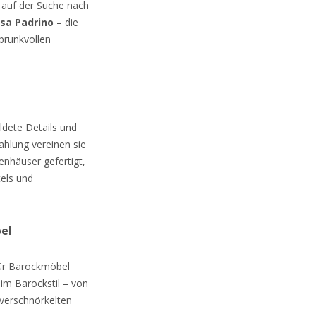
auf der Suche nach
sa Padrino
– die
prunkvollen
dete Details und
ahlung vereinen sie
enhäuser gefertigt,
els und
bel
für Barockmöbel
im Barockstil – von
 verschnörkelten